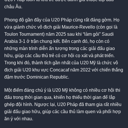
châu Âu.
Phong độ gần đây của U20 Pháp cũng rất đáng gờm. Họ
vừa giành chức vô địch giải Maurice-Revello (còn gọi là
Toulon Tournament) năm 2025 sau khi “làm gỏi” Saudi
Arabia 3-1 ở trận chung kết. Bên cạnh đó, họ còn có
những màn trình diễn ấn tượng trong các giải đấu giao
hữu, giúp các cầu thủ trẻ có cơ hội cọ xát và phát triển.
Trong khi đó, thành tích gần nhất của U20 Mỹ là chức vô
địch giải U20 khu vực Concacaf năm 2022 với chiến thắng
đậm trước Dominican Republic.
Một điểm đáng chú ý là U20 Mỹ không có nhiều cơ hội thi
đấu trong thời gian qua, khiến họ thiếu thời gian để lắp
ghép đội hình. Ngược lại, U20 Pháp đã tham gia rất nhiều
giải đấu giao hữu, giúp các cầu thủ làm quen và phối hợp
ăn ý với nhau.