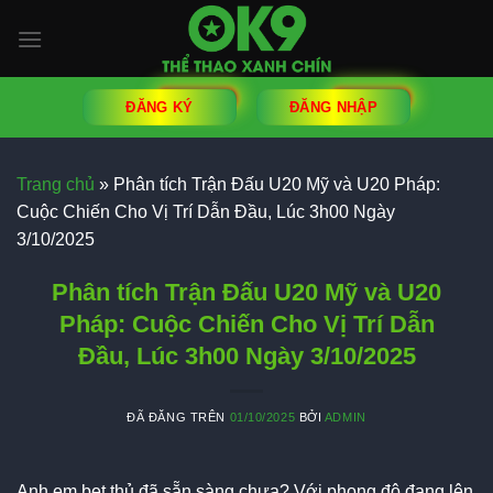
Chuyển
đến
nội
dung
ĐĂNG KÝ
ĐĂNG NHẬP
Trang chủ
»
Phân tích Trận Đấu U20 Mỹ và U20 Pháp:
Cuộc Chiến Cho Vị Trí Dẫn Đầu, Lúc 3h00 Ngày
3/10/2025
Phân tích Trận Đấu U20 Mỹ và U20
Pháp: Cuộc Chiến Cho Vị Trí Dẫn
Đầu, Lúc 3h00 Ngày 3/10/2025
ĐÃ ĐĂNG TRÊN
01/10/2025
BỞI
ADMIN
Anh em bet thủ đã sẵn sàng chưa? Với phong độ đang lên