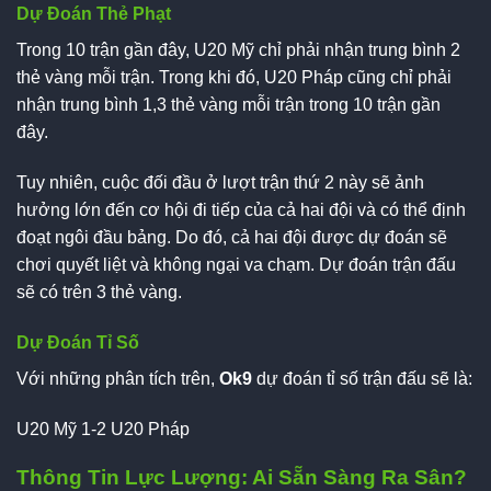
Dự Đoán Thẻ Phạt
Trong 10 trận gần đây, U20 Mỹ chỉ phải nhận trung bình 2
thẻ vàng mỗi trận. Trong khi đó, U20 Pháp cũng chỉ phải
nhận trung bình 1,3 thẻ vàng mỗi trận trong 10 trận gần
đây.
Tuy nhiên, cuộc đối đầu ở lượt trận thứ 2 này sẽ ảnh
hưởng lớn đến cơ hội đi tiếp của cả hai đội và có thể định
đoạt ngôi đầu bảng. Do đó, cả hai đội được dự đoán sẽ
chơi quyết liệt và không ngại va chạm. Dự đoán trận đấu
sẽ có trên 3 thẻ vàng.
Dự Đoán Tỉ Số
Với những phân tích trên,
Ok9
dự đoán tỉ số trận đấu sẽ là:
U20 Mỹ 1-2 U20 Pháp
Thông Tin Lực Lượng: Ai Sẵn Sàng Ra Sân?