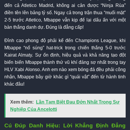
đến cả Atletico Madrid, không ai cản được “Ninja Rùa”
điền tên lên bảng tỷ số. Ngay cả trong trận thua “muối mặt”
2-5 trước Atletico, Mbappe vẫn kịp để lại dấu ấn với một
bàn thắng danh dự. Đúng là đẳng cấp!
Đỉnh cao phong độ phải kể đến Champions League, khi
Mbappe “nổ súng” hat-trick trong chiến thắng 5-0 trước
Kairat Almaty. Sự ổn định, hiệu quả và khả năng tạo đột
biến biến Mbappe thành thứ vũ khí đáng sợ nhất trong tay
HLV Xabi Alonso. Anh em nào xem bóng đá đều phải công
nhận, Mbappe bây giờ khác gì “quái vật” đến từ hành tinh
khác đâu!
Xem thêm:
Lần Tạm Biệt Đau Đớn Nhất Trong Sự
Nghiệp Của Ancelotti
Cú Đúp Danh Hiệu: Lời Khẳng Định Đẳng