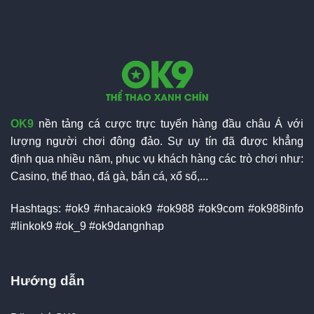
thức
tích
Lưới
tại
Trận
Tại
giải
Đấu
MLS
V-
Fulham
Năm
League
và
2025
Arsenal:
Cuộc
So
Tài
Nảy
OK9
nền tảng cá cược trực tuyến hàng đầu châu Á với
Lửa
Tại
lượng người chơi đông đảo. Sự uy tín đã được khẳng
Thủ
định qua nhiều năm, phục vụ khách hàng các trò chơi như:
Đô
London
Casino, thể thao, đá gà, bắn cá, xổ số,...
Hashtags: #ok9 #nhacaiok9 #ok988 #ok9com #ok988info
#linkok9 #ok_9 #ok9dangnhap
Hướng dẫn