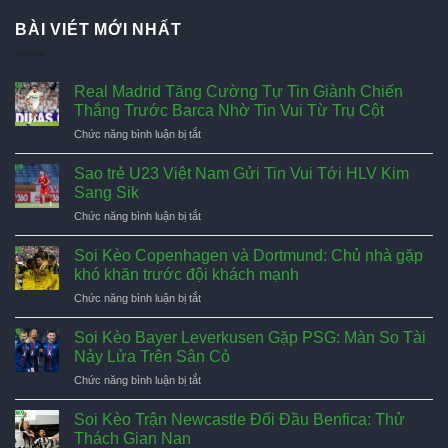
BÀI VIÉT MỚI NHẤT
Real Madrid Tăng Cường Tự Tin Giành Chiến
Thắng Trước Barca Nhờ Tin Vui Từ Trụ Cột
Chức năng bình luận bị tắt
ở
Real
Madrid
Sao trẻ U23 Việt Nam Gửi Tin Vui Tới HLV Kim
Tăng
Sang Sik
Cường
Chức năng bình luận bị tắt
ở
Tự
Sao
Tin
trẻ
Soi Kèo Copenhagen và Dortmund: Chủ nhà gặp
Giành
U23
Chiến
khó khăn trước đội khách mạnh
Việt
Thắng
Chức năng bình luận bị tắt
ở
Nam
Trước
Soi
Gửi
Barca
Kèo
Soi Kèo Bayer Leverkusen Gặp PSG: Màn So Tài
Tin
Nhờ
Copenhagen
Vui
Nảy Lửa Trên Sân Cỏ
Tin
và
Tới
Vui
Chức năng bình luận bị tắt
ở
Dortmund:
HLV
Từ
Soi
Chủ
Kim
Trụ
Kèo
Soi Kèo Trận Newcastle Đối Đầu Benfica: Thử
nhà
Sang
Cột
Bayer
gặp
Thách Gian Nan
Sik
Leverkusen