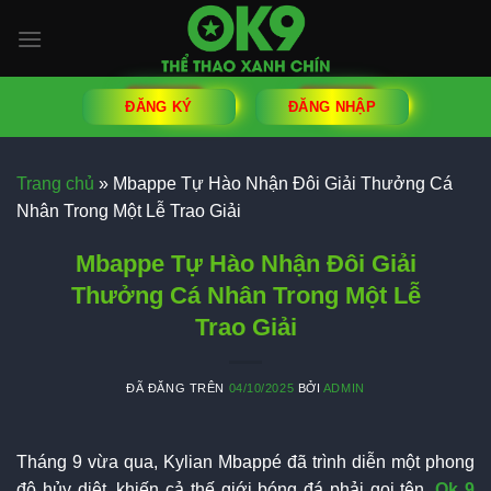
Chuyển
đến
nội
dung
ĐĂNG KÝ
ĐĂNG NHẬP
Trang chủ
»
Mbappe Tự Hào Nhận Đôi Giải Thưởng Cá
Nhân Trong Một Lễ Trao Giải
Mbappe Tự Hào Nhận Đôi Giải
Thưởng Cá Nhân Trong Một Lễ
Trao Giải
ĐÃ ĐĂNG TRÊN
04/10/2025
BỞI
ADMIN
Tháng 9 vừa qua, Kylian Mbappé đã trình diễn một phong
độ hủy diệt, khiến cả thế giới bóng đá phải gọi tên.
Ok 9