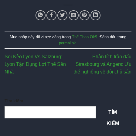
Mục nhập này đã được đăng trong
Thể Thao Ok9
. Đánh dấu trang
permalink
.
Soi Kèo Lyon Vs Salzburg:
Phân tích trận đấu
Lyon Tận Dụng Lợi Thế Sân
Strasbourg và Angers: Ưu
Nhà
thế nghiêng về đội chủ sân
Tìm kiếm
TÌM
KIẾM