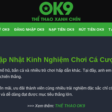
Ý OK9
ĐĂNG NHẬP OK9
NẠP TIỀN OK9
RÚT TIỀN OK9
T
ập Nhật Kinh Nghiệm Chơi Cá Cư
nổ hũ, bắn cá và nhiều trò chơi hấp dẫn khác. Tại đây, anh em
 chiến thắng.
n mãi, ưu đãi thành viên cùng nhiều trải nghiệm đặc sắc chỉ c
 và dễ dàng đạt được mục tiêu thắng lớn.
>>> Xem thêm:
THỂ THAO OK9