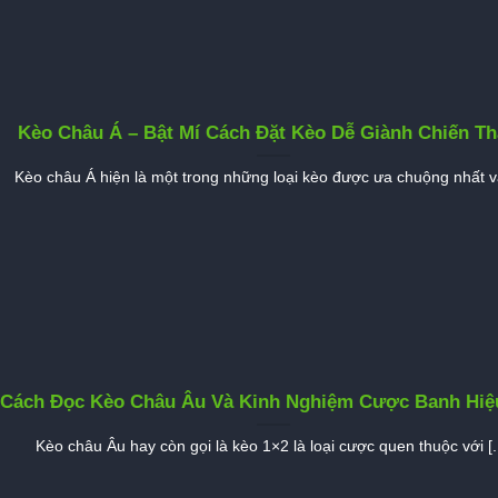
Kèo Châu Á – Bật Mí Cách Đặt Kèo Dễ Giành Chiến T
Kèo châu Á hiện là một trong những loại kèo được ưa chuộng nhất và 
Cách Đọc Kèo Châu Âu Và Kinh Nghiệm Cược Banh Hiệ
Kèo châu Âu hay còn gọi là kèo 1×2 là loại cược quen thuộc với [..