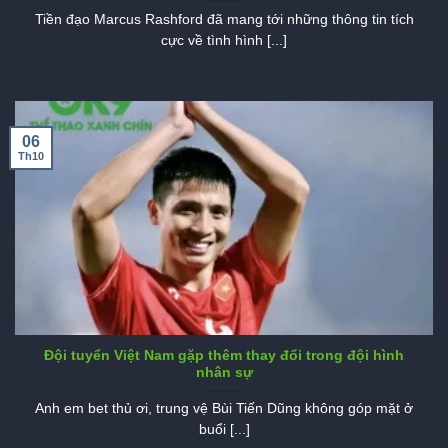
Tiền đạo Marcus Rashford đã mang tới những thông tin tích
cực về tình hình [...]
06
Th10
Đội tuyển Việt Nam gặp thêm thay đổi trong đội hình
nhân sự
Anh em bet thủ ơi, trung vệ Bùi Tiến Dũng không góp mặt ở
buổi [...]