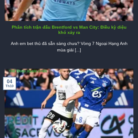
Phân tích trận đấu Brentford vs Man City: Điều kỳ diệu
khó xảy ra
Anh em bet thủ đã sẵn sàng chưa? Vòng 7 Ngoại Hạng Anh
mùa giải [...]
04
Th10